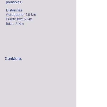
parasoles.
Distancias
Aeropuerto: 4,5 km
Puerto Ibz: 5 Km
Ibiza: 5 Km
Contácte: