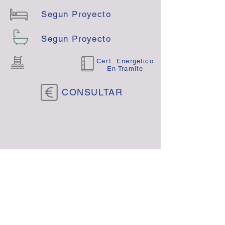
Segun Proyecto
Segun Proyecto
Cert. Energetico
En Tramite
CONSULTAR
Contácte:
Volver : Venta Casas & Fincas